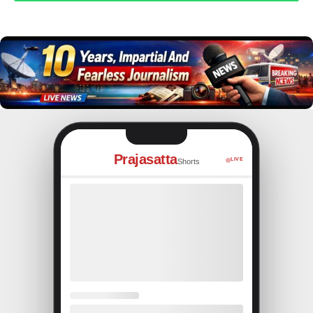
Prajasatta
LIVE
Shorts