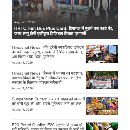
August 5, 2026
HRTC Him Bus Plus Card: हिमाचल में पुराने बस कार्ड बंद,
जल्द लागू होगी एकीकृत डिजिटल टिकट प्रणाली
Himachal News: जॉब ट्रेनी स्पेशलिस्ट डॉक्टरों
को बड़ी राहत, सुक्खू सरकार ने 78% बढ़ाया वेतन,
अब मिलेंगे ₹60,000 प्रतिमाह
August 5, 2026
Himachal News: शिमला में भाजपा का प्रदर्शन,
जयराम-बिंदल के नेतृत्व में ओकओवर घेरा; कांग्रेस
सरकार के खिलाफ जोरदार नारेबाजी
August 5, 2026
Suspension Sultan: जब बड़े साहब की अलमारी
की चोरी खुद की और ‘वास्ते-गुनेहगार’ होने का डर!
August 4, 2026
E20 Petrol Quality: E20 पेट्रोल से ख़राब हो
रहीं गाड़ियाँ? शुद्धता के विवाद पर सरकार ने जारी की