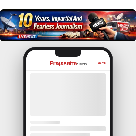
Prajasatta
LIVE
Shorts