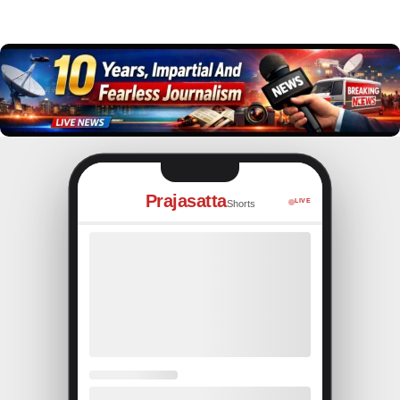
Prajasatta
LIVE
Shorts