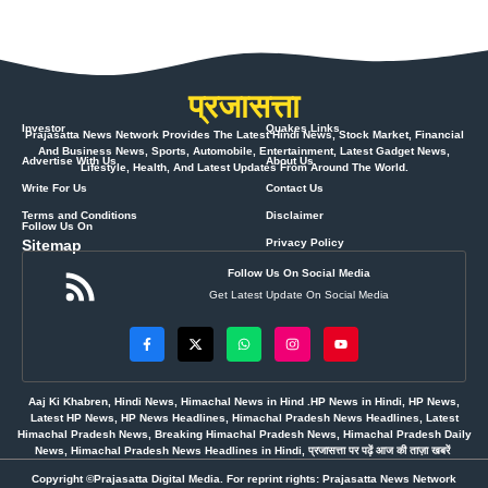
प्रजासत्ता
Investor
Quakes Links
Prajasatta News Network Provides The Latest Hindi News, Stock Market, Financial
And Business News, Sports, Automobile, Entertainment, Latest Gadget News,
Advertise With Us
About Us
Lifestyle, Health, And Latest Updates From Around The World.
Write For Us
Contact Us
Terms and Conditions
Disclaimer
Follow Us On
Sitemap
Privacy Policy
Follow Us On Social Media
Get Latest Update On Social Media
Aaj Ki Khabren, Hindi News, Himachal News in Hind .HP News in Hindi, HP News,
Latest HP News, HP News Headlines, Himachal Pradesh News Headlines, Latest
Himachal Pradesh News, Breaking Himachal Pradesh News, Himachal Pradesh Daily
News, Himachal Pradesh News Headlines in Hindi, प्रजासत्ता पर पढ़ें आज की ताज़ा खबरें
Copyright ©Prajasatta Digital Media. For reprint rights: Prajasatta News Network