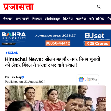
Skip
to
content
Me
नेशनल
अन्य खबरें
हिमाचल
ऑटोमोबाइल
बिजनेस
फाइनेंस
जॉब-करियर
गै
SOLAN
Himachal News: सोलन महापौर नगर निगम चुनावों
को लेकर बिंदल ने सरकार पर दागे सवाल!
By
Tek Raj
Published on: 21 August 2024