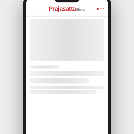
Prajasatta
LIVE
Shorts