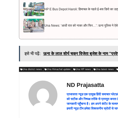
HP E Bus Depot Haroli: हिमाचल के पहले ई-बस डिपो का उद्घ
Una News: ‘आधी रात को नाका और फिर…’: ऊना पुलिस ने ऐसे प
इसे भी पढ़ें:
ऊना के लाल शोर्य चक्र विजेता बृजेश के नाम “प्रवे
Una district news
Una Himachal update
Una HP news
Una latest news
ND Prajasatta
प्रजासत्ता न्यूज़ एक प्रमुख हिंदी समाचार प्
को सटीक और निष्पक्ष तरीके से प्रस्तुत करता ह
जानकारी पहुँचाना है। हम अपने कंटेंट के माध
हमारी न्यूज़ टीम हमेशा विश्वसनीय स्रोतों स