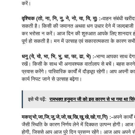
करें।
वृश्चिक (तो, ना, नि, नु, ने, नो, या, यि, यु) :-
वाहन संबंधी खरीदा
सकती है। किसी की जमानत अथवा धन उधार देने में जल्दबाजी न क
कर भरोसा न करें। आज दिन की शुरुआत आपके लिए शानदार होन
पूर्ण हो सकती है। मन में उत्साह एवं सकारात्‍मकता के कारण सभी 
धनु (ये, यो, भा, भि, भु, धा, फा, ढा, भे) :-
भाग्य आपका साथ देगा।
रखें। किसी के साथ भी अनावश्यक वार्तालाप से बचें। बहस करन
प्रयास करेंगे। पारिवारिक कार्यों में दौड़धूप रहेगी। आप अपनी 
कार्य निपट जाने से उत्साह बढ़ेगा।
इसे भी पढ़ें:
रामभक्त हनुमान जी को इस कारण से भा गया था सिंदू
मकर(भो,जा,जि,जु,जे,जो,ख,खि,खु,खे,खो,गा,गि) :-
अपने कार्य
जैसी स्थिति के कारण निर्णय लेने में दिक्कत उत्पन्न होगी। आज
होगी, जिससे आप आज पुरे दिन प्रसन्न रहेंगे। आज आप अपने सीन