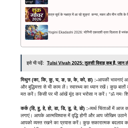
शत्रु सूर्य के नक्षत्र में आ रहे शुक्र! कन्या, मकर और मीन राशि क
Yogini Ekadashi 2026: योगिनी एकादशी व्रत दिलाता है भयंकर रोगो
इसे भी पढ़ें:
Tulsi Vivah 2025: तुलसी विवाह कब है, जान ली
मिथुन (का, कि, कु, घ, ङ, छ, के, को, हा) :-
आपकी भावनाएं आपके
और बुद्धिमत्ता से भी काम लें। स्वास्थ्य का ध्यान रखें। कुछ बा
मत करें। किसी पर भी आंखें मूंद कर भरोसा न करें। “ॐ नमः 
कर्क (हि, हु, हे, हो, डा, डि, डु, डे, डो) :-
व्यर्थ चिंताओं में आ
लगाएं। आपके आत्मविश्वास में वृद्धि होगी और आप जोखिम उठा
आपको व्यस्त रखने का प्रयास करें। कुछ सकारात्मक बदलाव कर