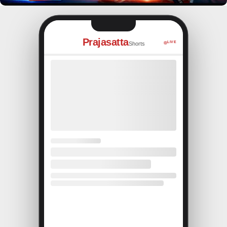
Prajasatta
LIVE
Shorts