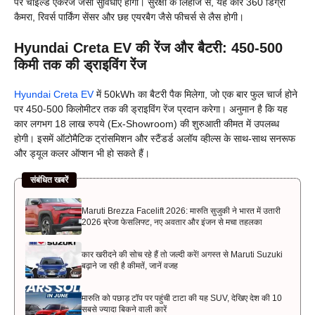
पर चाइल्ड एंकरेज जैसी सुविधाएं होंगी। सुरक्षा के लिहाज से, यह कार 360 डिग्री
कैमरा, रिवर्स पार्किंग सेंसर और छह एयरबैग जैसे फीचर्स से लैस होगी।
Hyundai Creta EV की रेंज और बैटरी: 450-500
किमी तक की ड्राइविंग रेंज
Hyundai Creta EV
में 50kWh का बैटरी पैक मिलेगा, जो एक बार फुल चार्ज होने
पर 450-500 किलोमीटर तक की ड्राइविंग रेंज प्रदान करेगा। अनुमान है कि यह
कार लगभग 18 लाख रुपये (Ex-Showroom) की शुरुआती कीमत में उपलब्ध
होगी। इसमें ऑटोमैटिक ट्रांसमिशन और स्टैंडर्ड अलॉय व्हील्स के साथ-साथ सनरूफ
और ड्यूल कलर ऑप्शन भी हो सकते हैं।
संबंधित खबरें
Maruti Brezza Facelift 2026: मारुति सुजुकी ने भारत में उतारी
2026 ब्रेजा फेसलिफ्ट, नए अवतार और इंजन से मचा तहलका
कार खरीदने की सोच रहे हैं तो जल्दी करें! अगस्त से Maruti Suzuki
बढ़ाने जा रही है कीमतें, जानें वजह
मारुति को पछाड़ टॉप पर पहुंची टाटा की यह SUV, देखिए देश की 10
सबसे ज्यादा बिकने वाली कारें