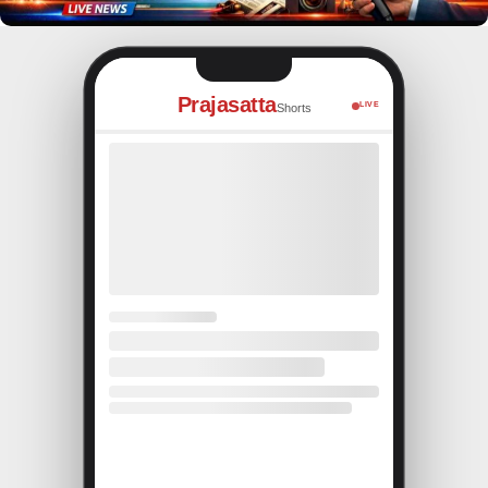
Prajasatta
LIVE
Shorts