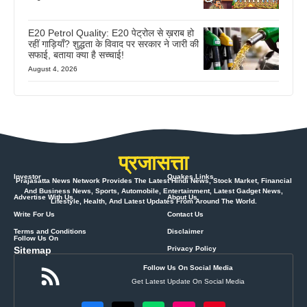
E20 Petrol Quality: E20 पेट्रोल से ख़राब हो
रहीं गाड़ियाँ? शुद्धता के विवाद पर सरकार ने जारी की
सफाई, बताया क्या है सच्चाई!
August 4, 2026
प्रजासत्ता
Investor
Quakes Links
Prajasatta News Network Provides The Latest Hindi News, Stock Market, Financial
And Business News, Sports, Automobile, Entertainment, Latest Gadget News,
Advertise With Us
About Us
Lifestyle, Health, And Latest Updates From Around The World.
Write For Us
Contact Us
Terms and Conditions
Disclaimer
Follow Us On
Sitemap
Privacy Policy
Follow Us On Social Media
Get Latest Update On Social Media