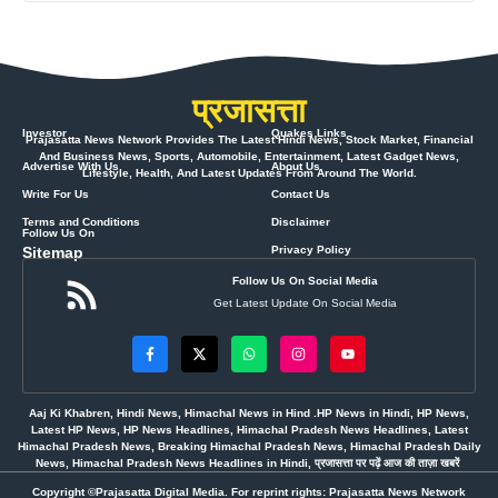
प्रजासत्ता
Investor
Quakes Links
Prajasatta News Network Provides The Latest Hindi News, Stock Market, Financial
And Business News, Sports, Automobile, Entertainment, Latest Gadget News,
Advertise With Us
About Us
Lifestyle, Health, And Latest Updates From Around The World.
Write For Us
Contact Us
Terms and Conditions
Disclaimer
Follow Us On
Sitemap
Privacy Policy
Follow Us On Social Media
Get Latest Update On Social Media
Aaj Ki Khabren, Hindi News, Himachal News in Hind .HP News in Hindi, HP News,
Latest HP News, HP News Headlines, Himachal Pradesh News Headlines, Latest
Himachal Pradesh News, Breaking Himachal Pradesh News, Himachal Pradesh Daily
News, Himachal Pradesh News Headlines in Hindi, प्रजासत्ता पर पढ़ें आज की ताज़ा खबरें
Copyright ©Prajasatta Digital Media. For reprint rights: Prajasatta News Network