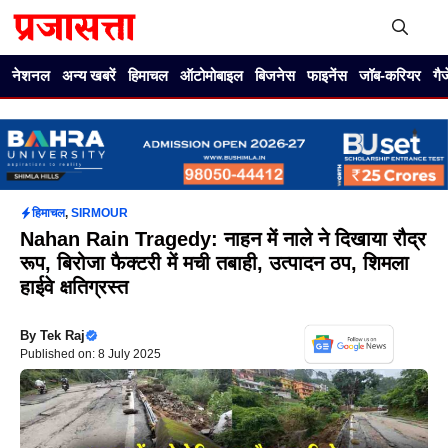
Skip
to
content
Me
नेशनल
अन्य खबरें
हिमाचल
ऑटोमोबाइल
बिजनेस
फाइनेंस
जॉब-करियर
गै
हिमाचल
,
SIRMOUR
Nahan Rain Tragedy: नाहन में नाले ने दिखाया रौद्र
रूप, बिरोजा फैक्टरी में मची तबाही, उत्पादन ठप, शिमला
हाईवे क्षतिग्रस्त
By
Tek Raj
Published on: 8 July 2025