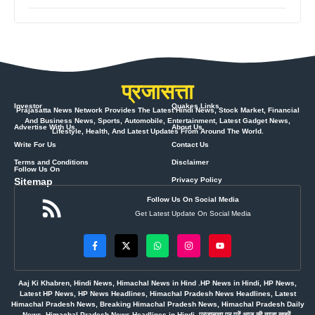
प्रजासत्ता
Investor
Quakes Links
Prajasatta News Network Provides The Latest Hindi News, Stock Market, Financial
And Business News, Sports, Automobile, Entertainment, Latest Gadget News,
Advertise With Us
About Us
Lifestyle, Health, And Latest Updates From Around The World.
Write For Us
Contact Us
Terms and Conditions
Disclaimer
Follow Us On
Sitemap
Privacy Policy
Follow Us On Social Media
Get Latest Update On Social Media
Aaj Ki Khabren, Hindi News, Himachal News in Hind .HP News in Hindi, HP News,
Latest HP News, HP News Headlines, Himachal Pradesh News Headlines, Latest
Himachal Pradesh News, Breaking Himachal Pradesh News, Himachal Pradesh Daily
News, Himachal Pradesh News Headlines in Hindi, प्रजासत्ता पर पढ़ें आज की ताज़ा खबरें