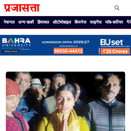
Skip
to
content
Me
नेशनल
अन्य खबरें
हिमाचल
ऑटोमोबाइल
बिजनेस
फाइनेंस
जॉब-करियर
गै