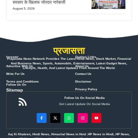
सरकार के खिलाफ जोरदार नारेबाजी
August 5, 2026
प्रजासत्ता
Investor
Quakes Links
Prajasatta News Network Provides The Latest Hindi News, Stock Market, Financial
And Business News, Sports, Automobile, Entertainment, Latest Gadget News,
Advertise With Us
About Us
Lifestyle, Health, And Latest Updates From Around The World.
Write For Us
Contact Us
Terms and Conditions
Disclaimer
Follow Us On
Sitemap
Privacy Policy
Follow Us On Social Media
Get Latest Update On Social Media
Aaj Ki Khabren, Hindi News, Himachal News in Hind .HP News in Hindi, HP News,