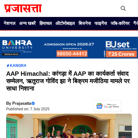
Skip
to
content
Me
नेशनल
अन्य खबरें
हिमाचल
ऑटोमोबाइल
बिजनेस
फाइनेंस
जॉब-करियर
गै
KANGRA
AAP Himachal: कांगड़ा में AAP का कार्यकर्ता संवाद
सम्मेलन, ऋतुराज गोविंद झा ने बिक्रम मजीठिया मामले पर
साधा निशाना
By
Prajasatta
Published on: 7 July 2025