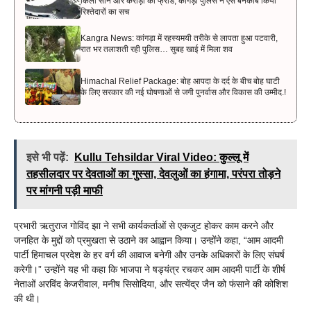
किलो सोने और करोड़ों का फ्रॉड, कांगड़ा पुलिस ने ऐसे बेनकाब किया
रिश्तेदारों का सच
Kangra News: कांगड़ा में रहस्यमयी तरीके से लापता हुआ पटवारी,
रात भर तलाशती रही पुलिस… सुबह खाई में मिला शव
Himachal Relief Package: बोह आपदा के दर्द के बीच बोह घाटी
के लिए सरकार की नई घोषणाओं से जगी पुनर्वास और विकास की उम्मीद.!
इसे भी पढ़ें:
Kullu Tehsildar Viral Video: कुल्लू में
तहसीलदार पर देवताओं का गुस्सा, देवलुओं का हंगामा, परंपरा तोड़ने
पर मांगनी पड़ी माफी
प्रभारी ऋतुराज गोविंद झा ने सभी कार्यकर्ताओं से एकजुट होकर काम करने और
जनहित के मुद्दों को प्रमुखता से उठाने का आह्वान किया। उन्होंने कहा, “आम आदमी
पार्टी हिमाचल प्रदेश के हर वर्ग की आवाज बनेगी और उनके अधिकारों के लिए संघर्ष
करेगी।” उन्होंने यह भी कहा कि भाजपा ने षड्यंत्र रचकर आम आदमी पार्टी के शीर्ष
नेताओं अरविंद केजरीवाल, मनीष सिसोदिया, और सत्येंद्र जैन को फंसाने की कोशिश
की थी।