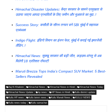
Himachal Disaster Updates
:
केंद्र सरकार के सामने प्रमुखता से
उठाया जाएगा आपदा प्रभावितों के लिए जमीन और मुआवजे का मुद्दा..!
Success Story: कसौली के सौरभ तनवर बने SBI मुंबई में सहायक
प्रबंधक!
Indigo Flight: इंडिगो विमान का इंजन फेल, मुंबई में कराई गई इमरजेंसी
लैंडिंग..!
Himachal News: सुक्खू सरकार की बड़ी जीत, कड़छम-वांगतू से अब
मिलेगी 18 प्रतिशत रॉयल्टी
Maruti Brezza Tops India’s Compact SUV Market: 5 Best-
Sellers Revealed
Aaj Ki Khabren
Himachal News
Himachal News in Hindi
Himachal News Today
Himachal News Update
hp news
HP News in Hindi
Kullu district update
Kullu HP news
Kullu latest news
Kullu Manali News
KULLU NEWS
Kullu news today
Kullu samachar