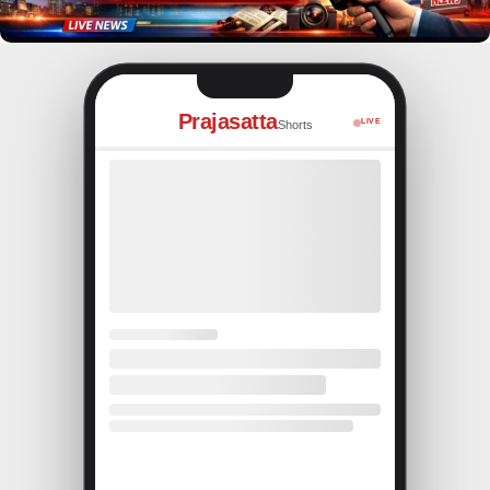
Prajasatta
LIVE
Shorts