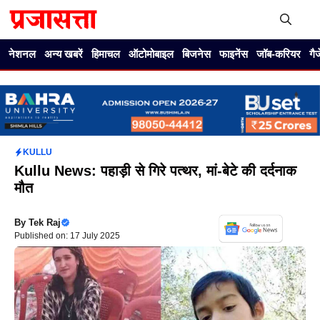
Skip
to
content
Me
नेशनल
अन्य खबरें
हिमाचल
ऑटोमोबाइल
बिजनेस
फाइनेंस
जॉब-करियर
गै
KULLU
Kullu News: पहाड़ी से गिरे पत्थर, मां-बेटे की दर्दनाक
मौत
By
Tek Raj
Published on: 17 July 2025