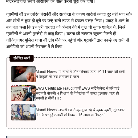
मोटरसाइकिल सवार आरोपियों का पीछा करना शुरू कर दिया।
ग्रामीणों की इस त्वरित घेराबंदी और सतर्कता के कारण आरोपी ज्यादा दूर नहीं भाग सके
और लोगों ने कुछ ही दूरी पर उन्हें चारों तरफ से घेरकर पकड़ लिया। पकड़ में आने के
बाद पता चला कि इस पूरी वारदात को अंजाम देने में कुल नौ युवक शामिल थे, जिन्हें
ग्रामीणों ने अपनी मुस्तैदी से काबू किया। घटना की तत्काल सूचना मिलते ही
जोगिंद्रनगर पुलिस थाना की टीम मौके पर पहुंची और ग्रामीणों द्वारा पकड़े गए सभी नौ
आरोपियों को अपनी हिरासत में ले लिया।
संबंधित खबरें
Mandi News: मां-नानी ने फोन छीनकर डांटा, तो 11 साल की बच्ची
ने खिड़की से फंदा लगाकर दी जान
EWS Certificate Fraud: फर्जी EWS सर्टिफिकेट से हथियाई
सरकारी नौकरी! 4 शिक्षकों से विजिलेंस की सख्त पूछताछ, जल्द हो
सकती है सीधी FIR
Mandi News: लग्जरी बस से कुल्लू जा रहे थे युवक-युवती, सुंदरनगर
में नाके पर हुई तलाशी तो निकला 15 लाख का ‘चिट्टा’