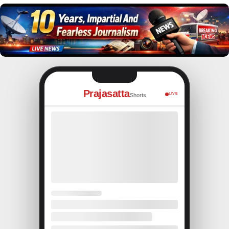
Prajasatta
LIVE
Shorts