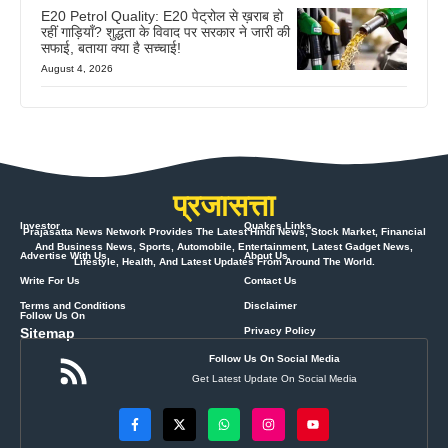
E20 Petrol Quality: E20 पेट्रोल से ख़राब हो
रहीं गाड़ियाँ? शुद्धता के विवाद पर सरकार ने जारी की
सफाई, बताया क्या है सच्चाई!
August 4, 2026
प्रजासत्ता
Investor
Quakes Links
Prajasatta News Network Provides The Latest Hindi News, Stock Market, Financial
And Business News, Sports, Automobile, Entertainment, Latest Gadget News,
Advertise With Us
About Us
Lifestyle, Health, And Latest Updates From Around The World.
Write For Us
Contact Us
Terms and Conditions
Disclaimer
Follow Us On
Sitemap
Privacy Policy
Follow Us On Social Media
Get Latest Update On Social Media