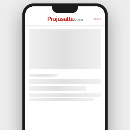
Prajasatta
LIVE
Shorts