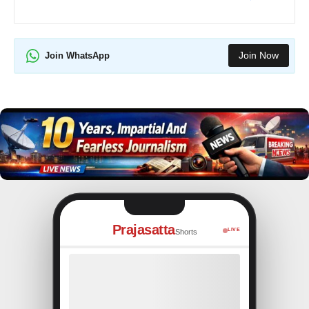
Join Now
Join WhatsApp
Prajasatta
LIVE
Shorts