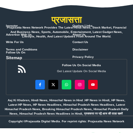
प्रजासत्ता
Investor
Quakes Links
Prajasatta News Network Provides The Latest Hindi News, Stock Market, Financial
And Business News, Sports, Automobile, Entertainment, Latest Gadget News,
Advertise With Us
About Us
Lifestyle, Health, And Latest Updates From Around The World.
Write For Us
Contact Us
Terms and Conditions
Disclaimer
Follow Us On
Sitemap
Privacy Policy
Follow Us On Social Media
Get Latest Update On Social Media
Aaj Ki Khabren, Hindi News, Himachal News in Hind .HP News in Hindi, HP News,
Latest HP News, HP News Headlines, Himachal Pradesh News Headlines, Latest
Himachal Pradesh News, Breaking Himachal Pradesh News, Himachal Pradesh Daily
News, Himachal Pradesh News Headlines in Hindi, प्रजासत्ता पर पढ़ें आज की ताज़ा खबरें
Copyright ©Prajasatta Digital Media. For reprint rights: Prajasatta News Network