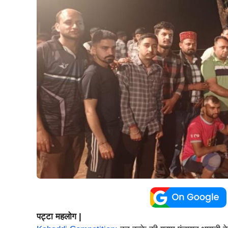
पट्टा महलोग |