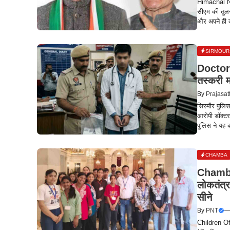
Himachal New
सीएम की तुलना
और अपने ही का
SIRMOUR
Doctor 
तस्करी म
By
Prajasat
सिरमौर पुलिस
आरोपी डॉक्टर
पुलिस ने यह क
CHAMBA
Chamba N
लोकतंत्र 
सीने
By
PNT
Children Of 