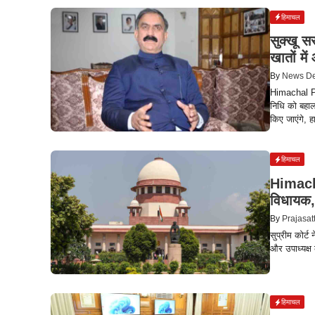
हिमाचल
सुक्खू स
खातों मे
By
News D
Himachal Pr
निधि को बहाल
किए जाएंगे, 
हिमाचल
Himacha
विधायक, 
By
Prajasat
सुप्रीम कोर्ट
और उपाध्यक्ष
हिमाचल