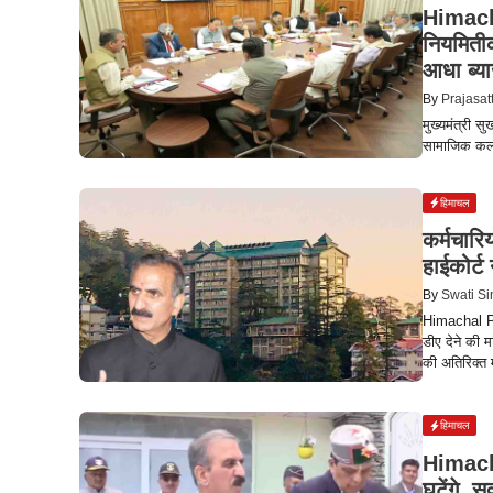
Himach
नियमितीक
आधा ब्य
By
Prajasat
मुख्यमंत्री स
सामाजिक कल्य
हिमाचल
कर्मचारिय
हाईकोर्ट
By
Swati S
Himachal Pr
डीए देने की 
की अतिरिक्त 
हिमाचल
Himach
घटेंगे, 