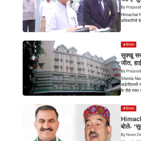
By
Prajasat
Himachal N
अधिकारियों के
हिमाचल
सुक्खू 
जीत, हाई
By
Prajasat
Shimla News
आईजीएमसी स्थ
के पीछे स्पष्ट
हिमाचल
Himacha
बोले- ‘स
By
News D