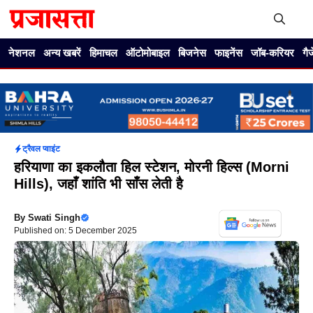
Skip
to
content
Me
नेशनल
अन्य खबरें
हिमाचल
ऑटोमोबाइल
बिजनेस
फाइनेंस
जॉब-करियर
गै
ट्रैवल प्वाइंट
हरियाणा का इकलौता हिल स्टेशन, मोरनी हिल्स (Morni
Hills), जहाँ शांति भी साँस लेती है
By
Swati Singh
Published on: 5 December 2025