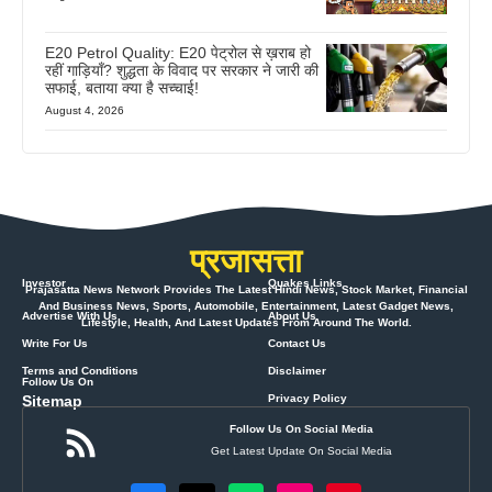
E20 Petrol Quality: E20 पेट्रोल से ख़राब हो
रहीं गाड़ियाँ? शुद्धता के विवाद पर सरकार ने जारी की
सफाई, बताया क्या है सच्चाई!
August 4, 2026
प्रजासत्ता
Investor
Quakes Links
Prajasatta News Network Provides The Latest Hindi News, Stock Market, Financial
And Business News, Sports, Automobile, Entertainment, Latest Gadget News,
Advertise With Us
About Us
Lifestyle, Health, And Latest Updates From Around The World.
Write For Us
Contact Us
Terms and Conditions
Disclaimer
Follow Us On
Sitemap
Privacy Policy
Follow Us On Social Media
Get Latest Update On Social Media