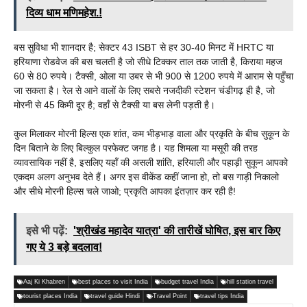
दिव्य धाम मणिमहेश.!
बस सुविधा भी शानदार है; सेक्टर 43 ISBT से हर 30-40 मिनट में HRTC या
हरियाणा रोडवेज की बस चलती है जो सीधे टिक्कर ताल तक जाती है, किराया महज
60 से 80 रुपये। टैक्सी, ओला या उबर से भी 900 से 1200 रुपये में आराम से पहुँचा
जा सकता है। रेल से आने वालों के लिए सबसे नजदीकी स्टेशन चंडीगढ़ ही है, जो
मोरनी से 45 किमी दूर है; वहाँ से टैक्सी या बस लेनी पड़ती है।
कुल मिलाकर मोरनी हिल्स एक शांत, कम भीड़भाड़ वाला और प्रकृति के बीच सुकून के
दिन बिताने के लिए बिल्कुल परफेक्ट जगह है। यह शिमला या मसूरी की तरह
व्यावसायिक नहीं है, इसलिए यहाँ की असली शांति, हरियाली और पहाड़ी सुकून आपको
एकदम अलग अनुभव देते हैं। अगर इस वीकेंड कहीं जाना हो, तो बस गाड़ी निकालो
और सीधे मोरनी हिल्स चले जाओ; प्रकृति आपका इंतज़ार कर रही है!
इसे भी पढ़ें:
'श्रीखंड महादेव यात्रा' की तारीखें घोषित, इस बार किए
गए ये 3 बड़े बदलाव!
Aaj Ki Khabren
best places to visit India
budget travel India
hill station travel
tourist places India
travel guide Hindi
Travel Point
travel tips India