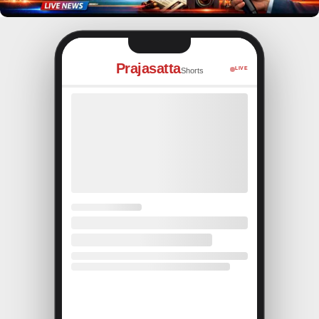
Prajasatta
LIVE
Shorts