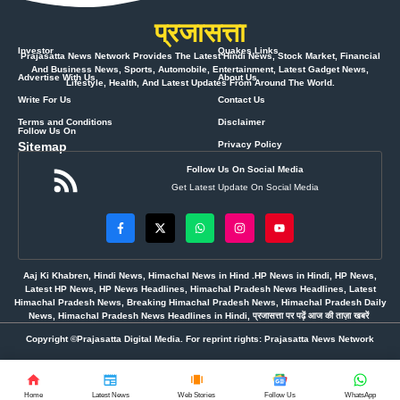
प्रजासत्ता
Investor
Quakes Links
Prajasatta News Network Provides The Latest Hindi News, Stock Market, Financial
And Business News, Sports, Automobile, Entertainment, Latest Gadget News,
Advertise With Us
About Us
Lifestyle, Health, And Latest Updates From Around The World.
Write For Us
Contact Us
Terms and Conditions
Disclaimer
Follow Us On
Sitemap
Privacy Policy
Follow Us On Social Media
Get Latest Update On Social Media
Aaj Ki Khabren, Hindi News, Himachal News in Hind .HP News in Hindi, HP News,
Latest HP News, HP News Headlines, Himachal Pradesh News Headlines, Latest
Himachal Pradesh News, Breaking Himachal Pradesh News, Himachal Pradesh Daily
News, Himachal Pradesh News Headlines in Hindi, प्रजासत्ता पर पढ़ें आज की ताज़ा खबरें
Copyright ©Prajasatta Digital Media. For reprint rights: Prajasatta News Network
Home
Latest News
Web Stories
Follow Us
WhatsApp