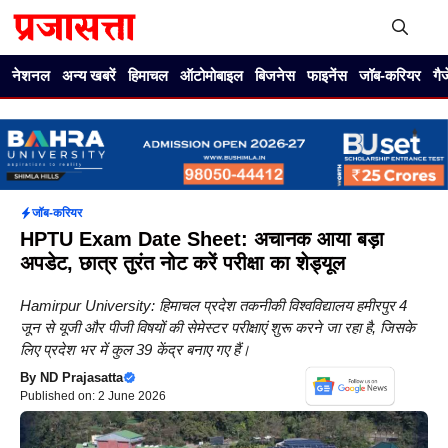
Skip
to
content
Me
नेशनल
अन्य खबरें
हिमाचल
ऑटोमोबाइल
बिजनेस
फाइनेंस
जॉब-करियर
गै
जॉब-करियर
HPTU Exam Date Sheet: अचानक आया बड़ा
अपडेट, छात्र तुरंत नोट करें परीक्षा का शेड्यूल
Hamirpur University: हिमाचल प्रदेश तकनीकी विश्वविद्यालय हमीरपुर 4
जून से यूजी और पीजी विषयों की सेमेस्टर परीक्षाएं शुरू करने जा रहा है, जिसके
लिए प्रदेश भर में कुल 39 केंद्र बनाए गए हैं।
By
ND Prajasatta
Published on: 2 June 2026