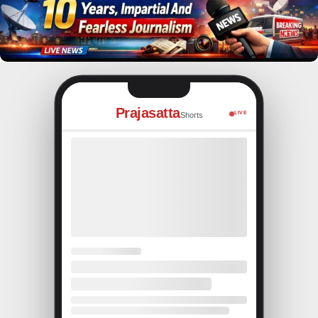
Prajasatta
LIVE
Shorts