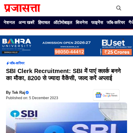
Skip
to
content
Me
नेशनल
अन्य खबरें
हिमाचल
ऑटोमोबाइल
बिजनेस
फाइनेंस
जॉब-करियर
गै
जॉब-करियर
SBI Clerk Recruitment: SBI में पाएं क्लर्क बनने
का मौका, 8200 से ज्यादा वैकेंसी, जल्द करें अप्लाई
By
Tek Raj
Published on: 5 December 2023