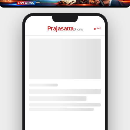
Prajasatta
LIVE
Shorts