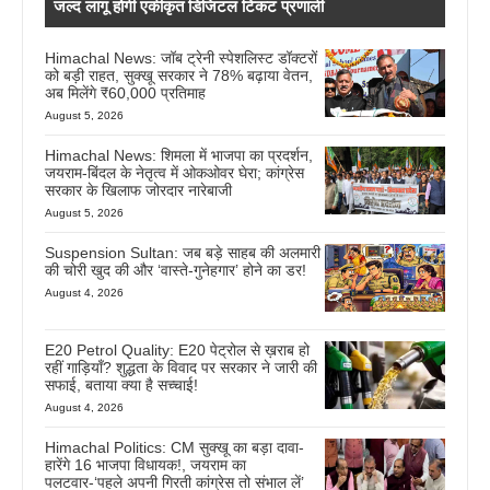
जल्द लागू होगी एकीकृत डिजिटल टिकट प्रणाली
Himachal News: जॉब ट्रेनी स्पेशलिस्ट डॉक्टरों
को बड़ी राहत, सुक्खू सरकार ने 78% बढ़ाया वेतन,
अब मिलेंगे ₹60,000 प्रतिमाह
August 5, 2026
Himachal News: शिमला में भाजपा का प्रदर्शन,
जयराम-बिंदल के नेतृत्व में ओकओवर घेरा; कांग्रेस
सरकार के खिलाफ जोरदार नारेबाजी
August 5, 2026
Suspension Sultan: जब बड़े साहब की अलमारी
की चोरी खुद की और ‘वास्ते-गुनेहगार’ होने का डर!
August 4, 2026
E20 Petrol Quality: E20 पेट्रोल से ख़राब हो
रहीं गाड़ियाँ? शुद्धता के विवाद पर सरकार ने जारी की
सफाई, बताया क्या है सच्चाई!
August 4, 2026
Himachal Politics: CM सुक्खू का बड़ा दावा-
हारेंगे 16 भाजपा विधायक!, जयराम का
पलटवार-‘पहले अपनी गिरती कांग्रेस तो संभाल लें’