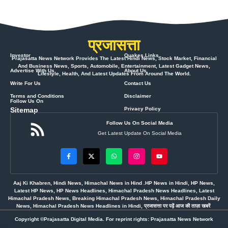
प्रजासत्ता
Investor
Quakes Links
Prajasatta News Network Provides The Latest Hindi News, Stock Market, Financial
And Business News, Sports, Automobile, Entertainment, Latest Gadget News,
Advertise With Us
About Us
Lifestyle, Health, And Latest Updates From Around The World.
Write For Us
Contact Us
Terms and Conditions
Disclaimer
Follow Us On
Sitemap
Privacy Policy
Follow Us On Social Media
Get Latest Update On Social Media
Aaj Ki Khabren, Hindi News, Himachal News in Hind .HP News in Hindi, HP News,
Latest HP News, HP News Headlines, Himachal Pradesh News Headlines, Latest
Himachal Pradesh News, Breaking Himachal Pradesh News, Himachal Pradesh Daily
News, Himachal Pradesh News Headlines in Hindi, प्रजासत्ता पर पढ़ें आज की ताज़ा खबरें
Copyright ©Prajasatta Digital Media. For reprint rights: Prajasatta News Network