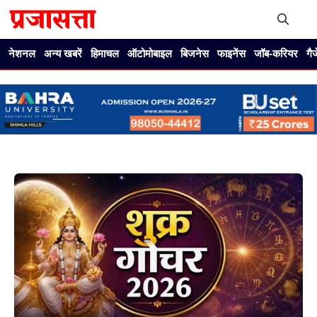
Skip
to
content
Me
नेशनल
अन्य खबरें
हिमाचल
ऑटोमोबाइल
बिजनेस
फाइनेंस
जॉब-करियर
गै