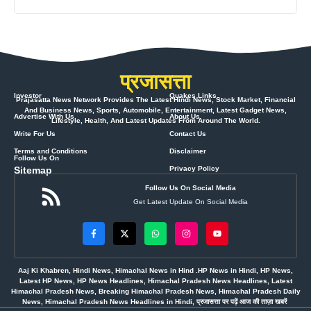
प्रजासत्ता
Investor
Quakes Links
Prajasatta News Network Provides The Latest Hindi News, Stock Market, Financial
And Business News, Sports, Automobile, Entertainment, Latest Gadget News,
Advertise With Us
About Us
Lifestyle, Health, And Latest Updates From Around The World.
Write For Us
Contact Us
Terms and Conditions
Disclaimer
Follow Us On
Sitemap
Privacy Policy
Follow Us On Social Media
Get Latest Update On Social Media
Aaj Ki Khabren, Hindi News, Himachal News in Hind .HP News in Hindi, HP News,
Latest HP News, HP News Headlines, Himachal Pradesh News Headlines, Latest
Himachal Pradesh News, Breaking Himachal Pradesh News, Himachal Pradesh Daily
News, Himachal Pradesh News Headlines in Hindi, प्रजासत्ता पर पढ़ें आज की ताज़ा खबरें