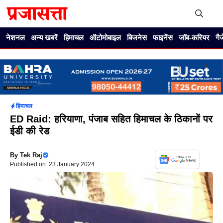
Skip
to
content
Me
नेशनल
अन्य खबरें
हिमाचल
ऑटोमोबाइल
बिजनेस
फाइनेंस
जॉब-करियर
गै
हिमाचल
ED Raid: हरियाणा, पंजाब सहित हिमाचल के ठिकानों पर
ईडी की रेड
By
Tek Raj
Published on: 23 January 2024