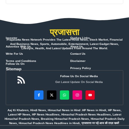
प्रजासत्ता
Investor
Quakes Links
Prajasatta News Network Provides The Latest Hindi News, Stock Market, Financial
And Business News, Sports, Automobile, Entertainment, Latest Gadget News,
Advertise With Us
About Us
Lifestyle, Health, And Latest Updates From Around The World.
Write For Us
Contact Us
Terms and Conditions
Disclaimer
Follow Us On
Sitemap
Privacy Policy
Follow Us On Social Media
Get Latest Update On Social Media
Aaj Ki Khabren, Hindi News, Himachal News in Hind .HP News in Hindi, HP News,
Latest HP News, HP News Headlines, Himachal Pradesh News Headlines, Latest
Himachal Pradesh News, Breaking Himachal Pradesh News, Himachal Pradesh Daily
News, Himachal Pradesh News Headlines in Hindi, प्रजासत्ता पर पढ़ें आज की ताज़ा खबरें