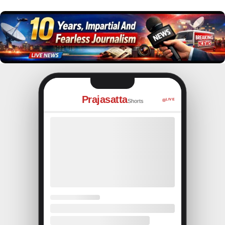
Prajasatta
LIVE
Shorts