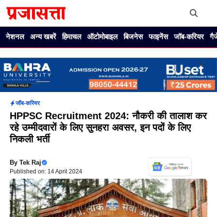
Skip
to
content
Me
नेशनल
अन्य खबरें
हिमाचल
ऑटोमोबाइल
बिजनेस
फाइनेंस
जॉब-करियर
गै
जॉब-करियर
HPPSC Recruitment 2024: नौकरी की तालाश कर
रहे उम्मीदवारों के लिए सुनहरा अवसर, इन पदों के लिए
निकली भर्ती
By
Tek Raj
Published on: 14 April 2024