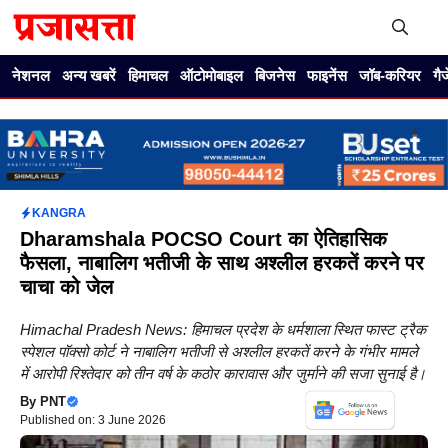
Skip
to
content
Me
नेशनल
अन्य खबरें
हिमाचल
ऑटोमोबाइल
बिजनेस
फाइनेंस
जॉब-करियर
गै
KANGRA
Dharamshala POCSO Court का ऐतिहासिक
फैसला, नाबालिग भतीजी के साथ अश्लील हरकतें करने पर
चाचा को जेल
Himachal Pradesh News: हिमाचल प्रदेश के धर्मशाला स्थित फास्ट ट्रैक
स्पेशल पॉक्सो कोर्ट ने नाबालिग भतीजी से अश्लील हरकतें करने के गंभीर मामले
में आरोपी रिश्तेदार को तीन वर्ष के कठोर कारावास और जुर्माने की सजा सुनाई है।
By
PNT
Published on: 3 June 2026