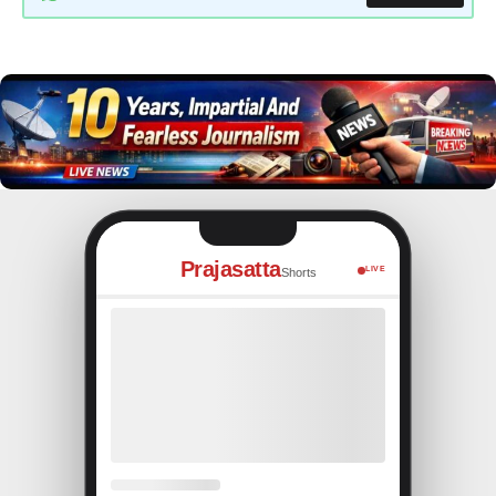
Prajasatta
LIVE
Shorts