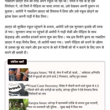
नाबालिग छात्रा रोज की तरह अपने स्कूल जा रही थी। रास्ते में गांव के ही एक
रिश्तेदार ने, जो रिश्ते में पीड़िता का चाचा लगता था, उसे देखकर अपनी दुकान पर
बुलाया। आरोपी ने नाबालिग छात्रा को विश्वास में लिया और उसे स्कूल छोड़ने का
झांसा देकर अपनी गाड़ी में बैठा लिया।
छात्रा को सुरक्षित स्कूल पहुंचाने के बजाय, आरोपी उसे एक सुनसान इलाके की तरफ
ले गया। सुनसान जगह पर पहुंचते ही आरोपी ने गाड़ी रोकी और पीड़िता के साथ
छेड़छाड़ और अश्लील हरकतें करना शुरू कर दिया। जब इस घिनौने कृत्य का नाबालिग
छात्रा ने कड़ा विरोध किया, तो आरोपी घबरा गया। उसने पीड़िता को डराने के उद्देश्य
से उसका मुंह बंद रखने और इस घटना के बारे में किसी को भी न बताने के लिए जान से
मारने की धमकी दी।
संबंधित खबरें
Kangra News: ‘पैसे दो, सेना में भर्ती हो जाओ…’ धर्मशाला अग्निवीर
रैली में युवाओं को ठगने वाले 2 गिरफ्तार, जानिए पूरा मामला
Fraud Case Recovery: विदेश में नौकरी करने वाले युवक से 4.5
किलो सोने और करोड़ों का फ्रॉड, कांगड़ा पुलिस ने ऐसे बेनकाब किया
रिश्तेदारों का सच
Kangra News: कांगड़ा में रहस्यमयी तरीके से लापता हुआ पटवारी,
रात भर तलाशती रही पुलिस… सुबह खाई में मिला शव