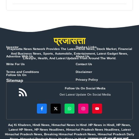
प्रजासत्ता
Investor
Quakes Links
Prajasatta News Network Provides The Latest Hindi News, Stock Market, Financial
And Business News, Sports, Automobile, Entertainment, Latest Gadget News,
Advertise With Us
About Us
Lifestyle, Health, And Latest Updates From Around The World.
Write For Us
Contact Us
Terms and Conditions
Disclaimer
Follow Us On
Sitemap
Privacy Policy
Follow Us On Social Media
Get Latest Update On Social Media
Aaj Ki Khabren, Hindi News, Himachal News in Hind .HP News in Hindi, HP News,
Latest HP News, HP News Headlines, Himachal Pradesh News Headlines, Latest
Himachal Pradesh News, Breaking Himachal Pradesh News, Himachal Pradesh Daily
News, Himachal Pradesh News Headlines in Hindi, प्रजासत्ता पर पढ़ें आज की ताज़ा खबरें