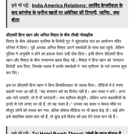
इसे भी पढ़ें:
India America Relations: अरविंद केजरीवाल के
बाद कांग्रेस के फ्रीज खातों पर अमेरिका की टिप्पणी, जानिए.. क्या
बोला
डीएसपी हिना खान और अनिल मिश्रा के बीच तीखी नोकझोंक
विवाद के बीच अंबेडकर प्रतिमा के विरोधी गुट ने सुंदरकांड पाठ का आयोजन मंदिर
परिसर में किया। पूर्व अध्यक्ष अनिल मिश्रा अपने समर्थकों के साथ वहां पहुंचे, लेकिन
पुलिस ने अनुमति न होने का हवाला देकर उन्हें रोक दिया। इसी दौरान डीएसपी हिना
खान और मिश्रा के बीच गरमागरम बहस छिड़ गई। मिश्रा ने हिना खान को ‘सनातन
विरोधी’ बता दिया, जिसके जवाब में उनके समर्थकों ने ‘जय श्रीराम’ के नारे लगाना शुरू
कर दिए।
इस पर डीएसपी हिना खान ने बिना हिचकिचाहट के जवाब दिया। वीडियो में वे स्पष्ट
कहती नजर आ रही हैं, “यह सनातन धर्म का विरोध नहीं है। आप गलत न करें। अगर
आप नारे लगाएंगे, तो मैं भी लगाऊंगी। जय श्रीराम बोलूंगी। लेकिन अगर बदतमीजी के
इरादे से नारे लगाए जा रहे हैं, तो यह गलत है।” उनका यह कदम न केवल मौके पर
मौजूद लोगों को स्तब्ध कर गया, बल्कि सोशल मीडिया पर भी बहस छेड़ दी। कई लोग
इसे साहसिक कदम बता रहे हैं, तो कुछ इसे विवाद को हवा देने वाला मान रहे हैं।
इसे भी पढ़ें:
Taj Hotel Bomb Threat: 'मुंबई के ताज होटल में