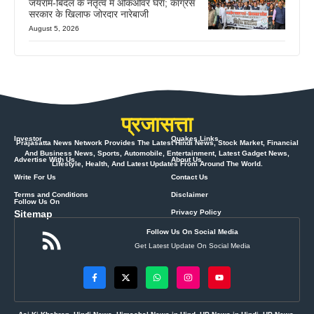
जयराम-बिंदल के नेतृत्व में ओकओवर घेरा; कांग्रेस
सरकार के खिलाफ जोरदार नारेबाजी
August 5, 2026
प्रजासत्ता
Investor
Quakes Links
Prajasatta News Network Provides The Latest Hindi News, Stock Market, Financial
And Business News, Sports, Automobile, Entertainment, Latest Gadget News,
Advertise With Us
About Us
Lifestyle, Health, And Latest Updates From Around The World.
Write For Us
Contact Us
Terms and Conditions
Disclaimer
Follow Us On
Sitemap
Privacy Policy
Follow Us On Social Media
Get Latest Update On Social Media