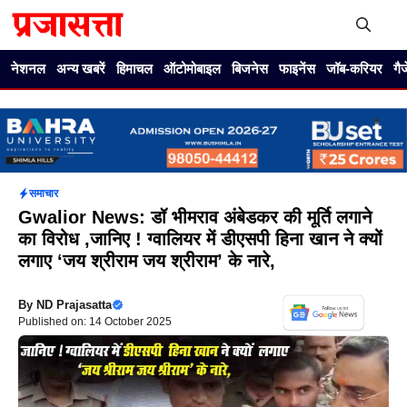
Skip
to
content
Me
नेशनल
अन्य खबरें
हिमाचल
ऑटोमोबाइल
बिजनेस
फाइनेंस
जॉब-करियर
गै
समाचार
Gwalior News: डॉ भीमराव अंबेडकर की मूर्ति लगाने
का विरोध ,जानिए ! ग्वालियर में डीएसपी हिना खान ने क्यों
लगाए ‘जय श्रीराम जय श्रीराम’ के नारे,
By
ND Prajasatta
Published on: 14 October 2025