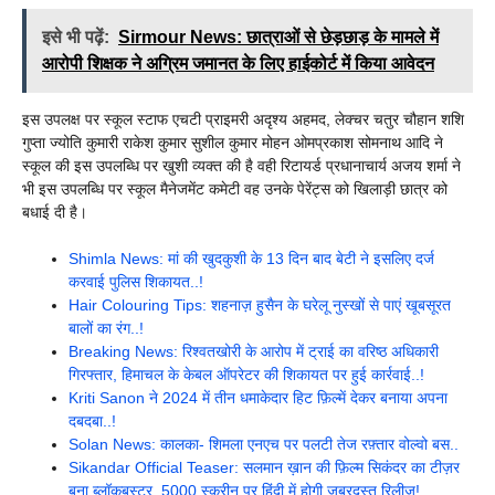
इसे भी पढ़ें:
Sirmour News: छात्राओं से छेड़छाड़ के मामले में
आरोपी शिक्षक ने अग्रिम जमानत के लिए हाईकोर्ट में किया आवेदन
इस उपलक्ष पर स्कूल स्टाफ एचटी प्राइमरी अदृश्य अहमद, लेक्चर चतुर चौहान शशि
गुप्ता ज्योति कुमारी राकेश कुमार सुशील कुमार मोहन ओमप्रकाश सोमनाथ आदि ने
स्कूल की इस उपलब्धि पर खुशी व्यक्त की है वही रिटायर्ड प्रधानाचार्य अजय शर्मा ने
भी इस उपलब्धि पर स्कूल मैनेजमेंट कमेटी वह उनके पेरेंट्स को खिलाड़ी छात्र को
बधाई दी है।
Shimla News: मां की खुदकुशी के 13 दिन बाद बेटी ने इसलिए दर्ज
करवाई पुलिस शिकायत..!
Hair Colouring Tips: शहनाज़ हुसैन के घरेलू नुस्खों से पाएं खूबसूरत
बालों का रंग..!
Breaking News: रिश्वतखोरी के आरोप में ट्राई का वरिष्ठ अधिकारी
गिरफ्तार, हिमाचल के केबल ऑपरेटर की शिकायत पर हुई कार्रवाई..!
Kriti Sanon ने 2024 में तीन धमाकेदार हिट फ़िल्में देकर बनाया अपना
दबदबा..!
Solan News: कालका- शिमला एनएच पर पलटी तेज रफ़्तार वोल्वो बस..
Sikandar Official Teaser: सलमान ख़ान की फ़िल्म सिकंदर का टीज़र
बना ब्लॉकबस्टर, 5000 स्क्रीन पर हिंदी में होगी जबरदस्त रिलीज!