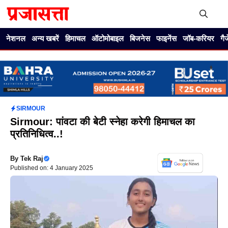
Skip
to
content
Me
नेशनल
अन्य खबरें
हिमाचल
ऑटोमोबाइल
बिजनेस
फाइनेंस
जॉब-करियर
गै
SIRMOUR
Sirmour: पांवटा की बेटी स्नेहा करेगी हिमाचल का
प्रतिनिधित्व..!
By
Tek Raj
Published on: 4 January 2025