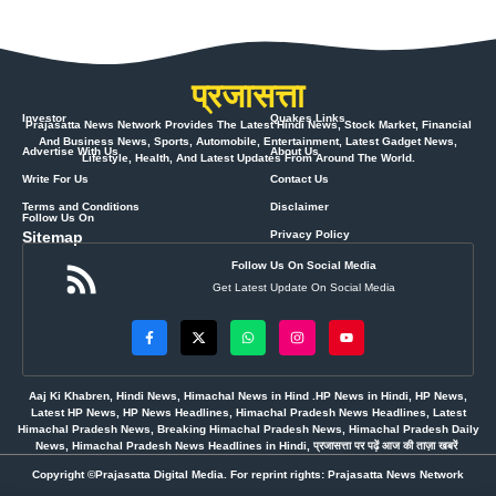
प्रजासत्ता
Investor
Quakes Links
Prajasatta News Network Provides The Latest Hindi News, Stock Market, Financial
And Business News, Sports, Automobile, Entertainment, Latest Gadget News,
Advertise With Us
About Us
Lifestyle, Health, And Latest Updates From Around The World.
Write For Us
Contact Us
Terms and Conditions
Disclaimer
Follow Us On
Sitemap
Privacy Policy
Follow Us On Social Media
Get Latest Update On Social Media
Aaj Ki Khabren, Hindi News, Himachal News in Hind .HP News in Hindi, HP News,
Latest HP News, HP News Headlines, Himachal Pradesh News Headlines, Latest
Himachal Pradesh News, Breaking Himachal Pradesh News, Himachal Pradesh Daily
News, Himachal Pradesh News Headlines in Hindi, प्रजासत्ता पर पढ़ें आज की ताज़ा खबरें
Copyright ©Prajasatta Digital Media. For reprint rights: Prajasatta News Network