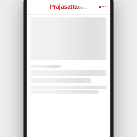
Prajasatta
LIVE
Shorts