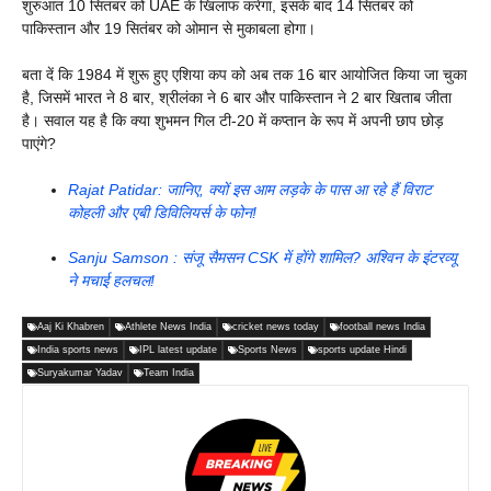
शुरुआत 10 सितंबर को UAE के खिलाफ करेगा, इसके बाद 14 सितंबर को
पाकिस्तान और 19 सितंबर को ओमान से मुकाबला होगा।
बता दें कि 1984 में शुरू हुए एशिया कप को अब तक 16 बार आयोजित किया जा चुका
है, जिसमें भारत ने 8 बार, श्रीलंका ने 6 बार और पाकिस्तान ने 2 बार खिताब जीता
है। सवाल यह है कि क्या शुभमन गिल टी-20 में कप्तान के रूप में अपनी छाप छोड़
पाएंगे?
Rajat Patidar: जानिए, क्यों इस आम लड़के के पास आ रहे हैं विराट
कोहली और एबी डिविलियर्स के फोन!
Sanju Samson : संजू सैमसन CSK में होंगे शामिल? अश्विन के इंटरव्यू
ने मचाई हलचल!
Aaj Ki Khabren
Athlete News India
cricket news today
football news India
India sports news
IPL latest update
Sports News
sports update Hindi
Suryakumar Yadav
Team India