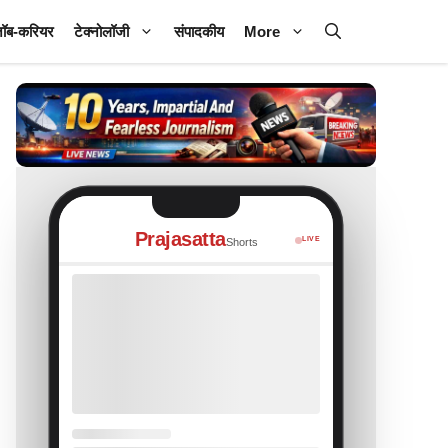
ॉब-करियर
टेक्नोलॉजी
संपादकीय
More
Prajasatta
LIVE
Shorts