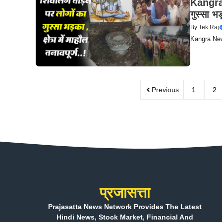
Kangra 
गुस्सा भड
By
Tek Raj
Kangra News: 
Previous
1
2
प्रजासत्ता
Prajasatta News Network Provides The Latest
Hindi News, Stock Market, Financial And