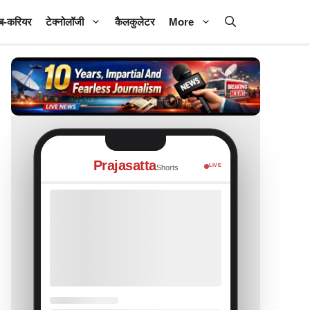
ब-करियर
टेक्नोलॉजी
कैलकुलेटर
More
Prajasatta
LIVE
Shorts