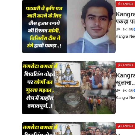
KANGRA
Kangra N
पकड़ा प
By
Tek Raj
Kangra News:
KANGRA
Kangra N
खुलासा.
By
Tek Raj
Kangra News:
KANGRA