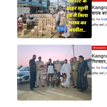
Kangra N
शराब बर
By
Tek Raj
अनिल शर्मा |
KANGRA
Kangra 
गिरफ्तार.
By
Tek Raj
अनिल शर्मा |