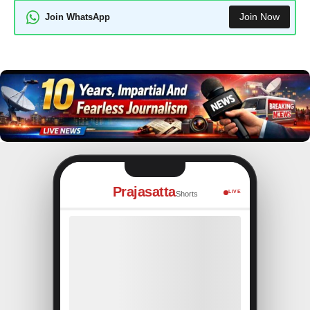
Join Now
Join WhatsApp
Prajasatta
LIVE
Shorts