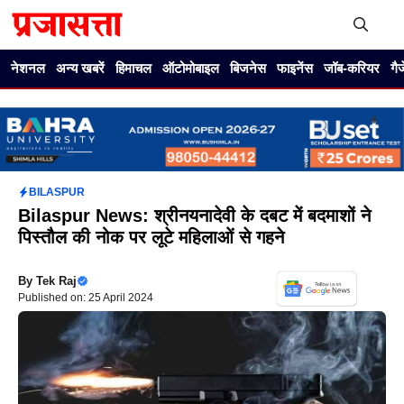
Skip
to
content
Me
नेशनल
अन्य खबरें
हिमाचल
ऑटोमोबाइल
बिजनेस
फाइनेंस
जॉब-करियर
गै
BILASPUR
Bilaspur News: श्रीनयनादेवी के दबट में बदमाशों ने
पिस्तौल की नोक पर लूटे महिलाओं से गहने
By
Tek Raj
Published on: 25 April 2024