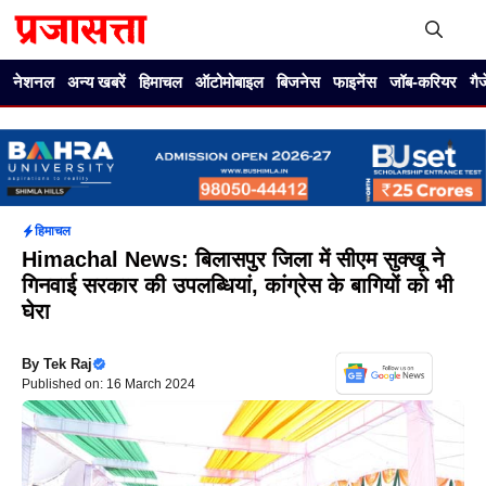
Skip
to
content
Me
नेशनल
अन्य खबरें
हिमाचल
ऑटोमोबाइल
बिजनेस
फाइनेंस
जॉब-करियर
गै
हिमाचल
Himachal News: बिलासपुर जिला में सीएम सुक्खू ने
गिनवाई सरकार की उपलब्धियां, कांग्रेस के बागियों को भी
घेरा
By
Tek Raj
Published on: 16 March 2024