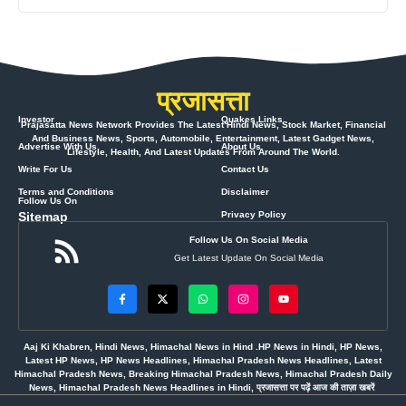
प्रजासत्ता
Investor
Quakes Links
Prajasatta News Network Provides The Latest Hindi News, Stock Market, Financial
And Business News, Sports, Automobile, Entertainment, Latest Gadget News,
Advertise With Us
About Us
Lifestyle, Health, And Latest Updates From Around The World.
Write For Us
Contact Us
Terms and Conditions
Disclaimer
Follow Us On
Sitemap
Privacy Policy
Follow Us On Social Media
Get Latest Update On Social Media
Aaj Ki Khabren, Hindi News, Himachal News in Hind .HP News in Hindi, HP News,
Latest HP News, HP News Headlines, Himachal Pradesh News Headlines, Latest
Himachal Pradesh News, Breaking Himachal Pradesh News, Himachal Pradesh Daily
News, Himachal Pradesh News Headlines in Hindi, प्रजासत्ता पर पढ़ें आज की ताज़ा खबरें