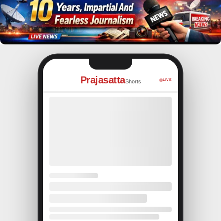
Prajasatta
LIVE
Shorts