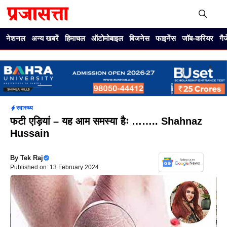
Skip
to
content
Me
नेशनल
अन्य खबरें
हिमाचल
ऑटोमोबाइल
बिजनेस
फाइनेंस
जॉब-करियर
गै
स्वास्थ्य
फटी एड़ियां – यह आम समस्या हैः …….. Shahnaz
Hussain
By
Tek Raj
Published on: 13 February 2024