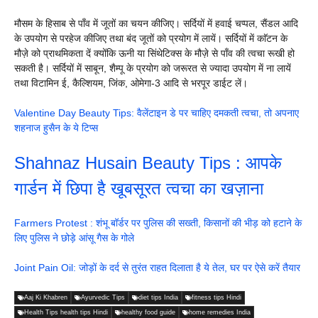
मौसम के हिसाब से पाँव में जूतों का चयन कीजिए। सर्दियों में हवाई चप्पल, सैंडल आदि
के उपयोग से परहेज कीजिए तथा बंद जूतों को प्रयोग में लायें। सर्दियों में काॅटन के
मौज़े को प्राथमिकता दें क्योंकि ऊनी या सिंथेटिक्स के मौज़े से पाँव की त्वचा रूखी हो
सकती है। सर्दियों में साबून, शैम्पू के प्रयोग को जरूरत से ज्यादा उपयोग में ना लायें
तथा विटामिन ई, कैल्शियम, जिंक, ओमेगा-3 आदि से भरपूर डाईट लें।
Valentine Day Beauty Tips: वैलेंटाइन डे पर चाहिए दमकती त्वचा, तो अपनाए
शहनाज हुसैन के ये टिप्स
Shahnaz Husain Beauty Tips : आपके
गार्डन में छिपा है खूबसूरत त्वचा का खज़ाना
Farmers Protest : शंभू बॉर्डर पर पुलिस की सख्ती, किसानों की भीड़ को हटाने के
लिए पुलिस ने छोड़े आंसू गैस के गोले
Joint Pain Oil: जोड़ों के दर्द से तुरंत राहत दिलाता है ये तेल, घर पर ऐसे करें तैयार
Aaj Ki Khabren
Ayurvedic Tips
diet tips India
fitness tips Hindi
Health Tips health tips Hindi
healthy food guide
home remedies India