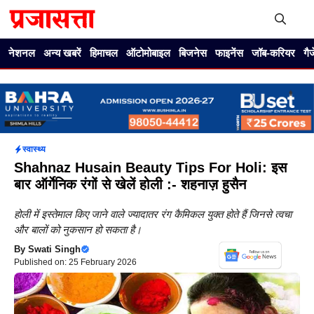
Skip
to
content
Me
नेशनल
अन्य खबरें
हिमाचल
ऑटोमोबाइल
बिजनेस
फाइनेंस
जॉब-करियर
गै
स्वास्थ्य
Shahnaz Husain Beauty Tips For Holi: इस
बार ऑर्गेनिक रंगों से खेलें होली :- शहनाज़ हुसैन
होली में इस्तेमाल किए जाने वाले ज्यादातर रंग कैमिकल युक्त होते हैं जिनसे त्वचा
और बालों को नुकसान हो सकता है।
By
Swati Singh
Published on: 25 February 2026