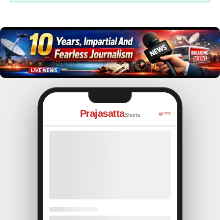
Prajasatta
LIVE
Shorts